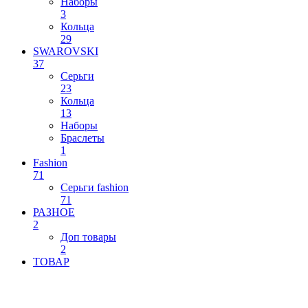
Наборы
3
Кольца
29
SWAROVSKI
37
Серьги
23
Кольца
13
Наборы
Браслеты
1
Fashion
71
Серьги fashion
71
РАЗНОЕ
2
Доп товары
2
ТОВАР