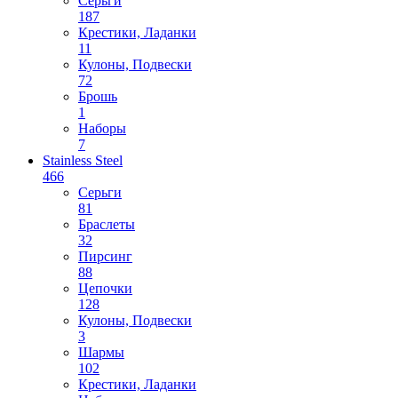
Серьги
187
Крестики, Ладанки
11
Кулоны, Подвески
72
Брошь
1
Наборы
7
Stainless Steel
466
Cерьги
81
Браслеты
32
Пирсинг
88
Цепочки
128
Кулоны, Подвески
3
Шармы
102
Крестики, Ладанки